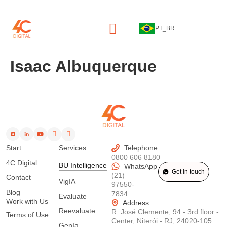
PT_BR
Isaac Albuquerque
Start
Services
Telephone
0800 606 8180
4C Digital
BU Intelligence
WhatsApp
Get in touch
(21)
Contact
VigIA
97550-
Blog
7834
Evaluate
Work with Us
Address
Reevaluate
R. José Clemente, 94 - 3rd floor -
Terms of Use
Center, Niterói - RJ, 24020-105
GenIa