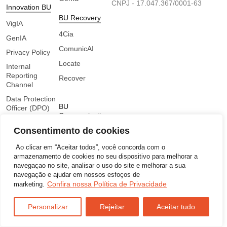
CNPJ -
17.047.367/0001-63
Innovation BU
BU Recovery
VigIA
4Cia
GenIA
ComunicAI
Privacy Policy
Locate
Internal
Reporting
Recover
Channel
Data Protection
BU
Officer (DPO)
Communication
Consentimento de cookies
ComunicAI
©2026 – Todos Direitos Reservados
Ao clicar em “Aceitar todos”, você concorda com o
Developed by
armazenamento de cookies no seu dispositivo para melhorar a
navegaçao no site, analisar o uso do site e melhorar a sua
navegação e ajudar em nossos esfoços de
Confira nossa Política de Privacidade
marketing.
Personalizar
Rejeitar
Aceitar tudo