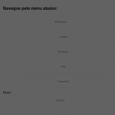
Navegue pelo menu abaixo:
BU Serviços
Localizai
Recuperai
4Cia
ComunicAI
Mais
BU Tech