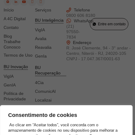
Início
Serviços
Telefone
0800 606 8180
A 4C Digital
BU Inteligência
WhatsApp
Entre em contato
(21)
Contato
VigIA
97550-
Blog
7834
Avalia
Trabalhe
Endereço
Conosco
Reavalia
R. José Clemente, 94 - 3° andar -
Centro, Niterói - RJ, 24020-105
Termos de Uso
GenIa
CNPJ -
17.047.367/0001-63
BU Inovação
BU
Recuperação
VigIA
4Cia
GenIA
ComunicAI
Política de
Privacidade
Localizai
Canal Interno
Recuperai
de Denúncias
Consentimento de cookies
Encarregado
Ao clicar em “Aceitar todos”, você concorda com o
BU
pelo
armazenamento de cookies no seu dispositivo para melhorar a
Comunicação
Tratamento de