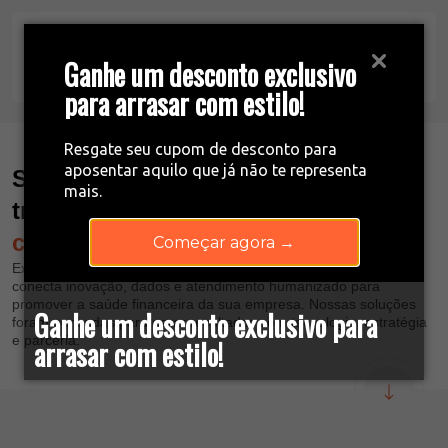
FR_FR
Ganhe um desconto exclusivo
para arrasar com estilo!
Resgate seu cupom de desconto para
aposentar aquilo que já não te representa
Soluções inteligentes para
mais.
transformar
comunicação, crédito e
cobrança
Começar agora →
Explore nossas Business Units e descubra como a 4C Digital
conecta inovação, dados e atendimento humanizado para
promover a saúde financeira da sua empresa. Nossas soluções
Ganhe um desconto exclusivo para
foram pensadas para gerar resultados com tecnologia, estratégia
e parceria.
arrasar com estilo!