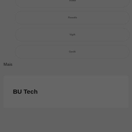
Avalia
Reavalia
VigIA
GenIA
Mais
BU Tech