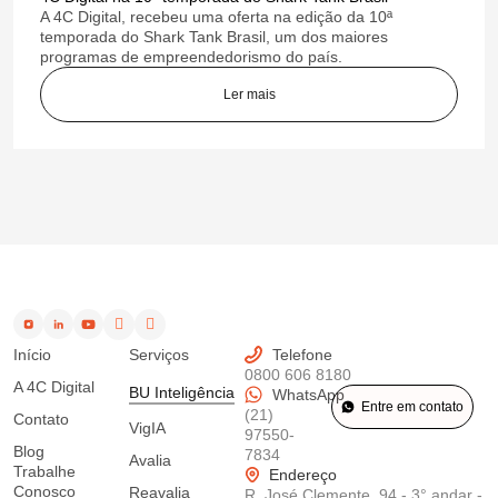
A 4C Digital, recebeu uma oferta na edição da 10ª
temporada do Shark Tank Brasil, um dos maiores
programas de empreendedorismo do país.
Ler mais
Início
Serviços
Telefone
0800 606 8180
A 4C Digital
BU Inteligência
WhatsApp
Entre em contato
(21)
Contato
VigIA
97550-
Blog
7834
Avalia
Trabalhe
Endereço
Conosco
Reavalia
R. José Clemente, 94 - 3° andar -