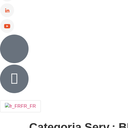
FR_FR
Categoria Serv.:
B