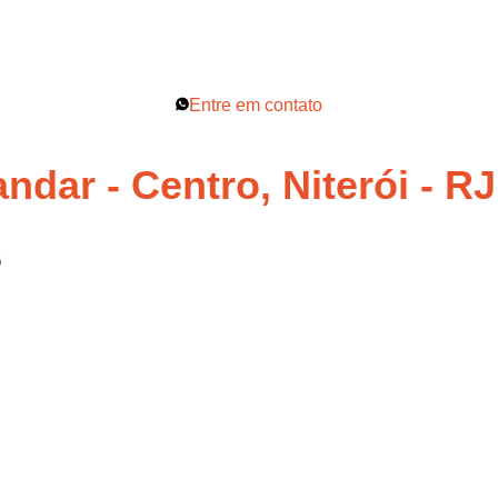
Entre em contato
andar - Centro, Niterói - R
3