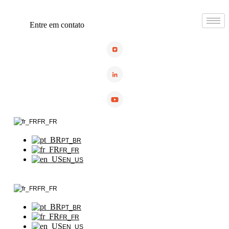
Ir
para
Entre em contato
o
conteúdo
FR_FR
PT_BR
FR_FR
EN_US
FR_FR
PT_BR
FR_FR
EN_US