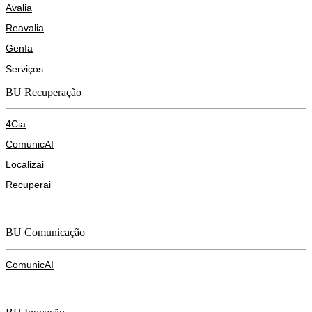
Avalia
Reavalia
GenIa
Serviços
BU Recuperação
4Cia
ComunicAI
Localizai
Recuperai
BU Comunicação
ComunicAI