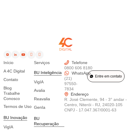
Início
Serviços
Telefone
0800 606 8180
A 4C Digital
BU Inteligência
WhatsApp
Entre em contato
(21)
Contato
VigIA
97550-
Blog
7834
Avalia
Trabalhe
Endereço
Conosco
Reavalia
R. José Clemente, 94 - 3° andar -
Centro, Niterói - RJ, 24020-105
Termos de Uso
GenIa
CNPJ -
17.047.367/0001-63
BU Inovação
BU
Recuperação
VigIA