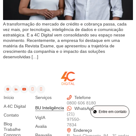
A transformação do mercado de crédito e cobrança passa, cada
vez mais, por tecnologia, inteligência de dados e comunicação
estratégica. E a 4C Digital vem consolidando seu espaço nesse
movimento. Recentemente, a empresa foi destaque em uma
matéria da Revista Exame, que apresentou a trajetória de
crescimento da companhia e o impacto das soluções
desenvolvidas […]
Início
Serviços
Telefone
0800 606 8180
A 4C Digital
BU Inteligência
WhatsApp
Entre em contato
(21)
Contato
VigIA
97550-
Blog
7834
Avalia
Trabalhe
Endereço
Conosco
Reavalia
R. José Clemente, 94 - 3° andar -