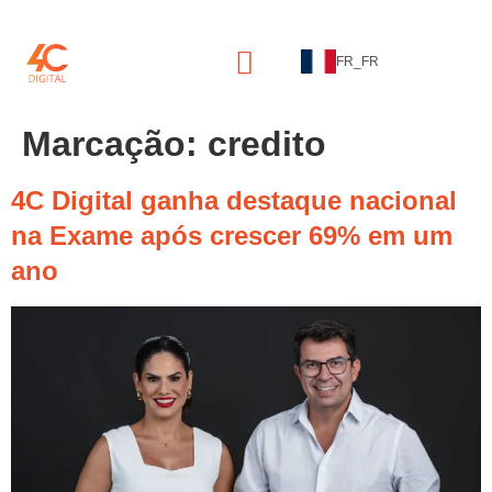
FR_FR
Marcação:
credito
4C Digital ganha destaque nacional
na Exame após crescer 69% em um
ano