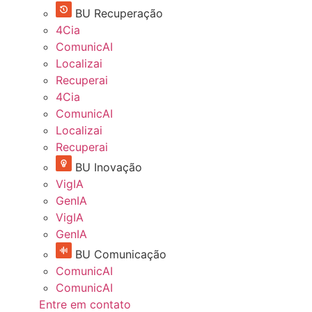
BU Recuperação
4Cia
ComunicAI
Localizai
Recuperai
4Cia
ComunicAI
Localizai
Recuperai
BU Inovação
VigIA
GenIA
VigIA
GenIA
BU Comunicação
ComunicAI
ComunicAI
Entre em contato