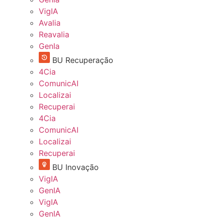
VigIA
Avalia
Reavalia
GenIa
BU Recuperação
4Cia
ComunicAI
Localizai
Recuperai
4Cia
ComunicAI
Localizai
Recuperai
BU Inovação
VigIA
GenIA
VigIA
GenIA