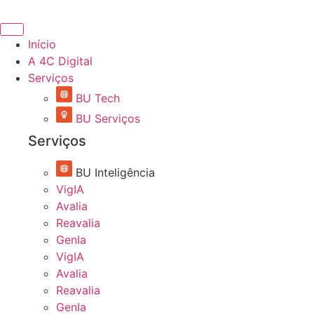
Ir
para
o
Início
conteúdo
A 4C Digital
Serviços
BU Tech
BU Serviços
Serviços
BU Inteligência
VigIA
Avalia
Reavalia
GenIa
VigIA
Avalia
Reavalia
GenIa