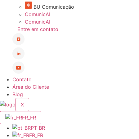
BU Comunicação
ComunicAI
ComunicAI
Entre em contato
Contato
Área do Cliente
Blog
X
FR_FR
PT_BR
FR_FR