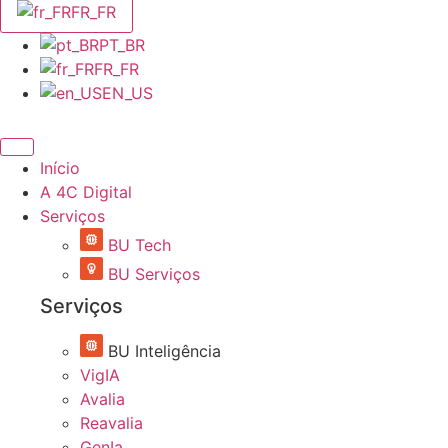
FR_FR
PT_BR
FR_FR
EN_US
Início
A 4C Digital
Serviços
BU Tech
BU Serviços
Serviços
BU Inteligência
VigIA
Avalia
Reavalia
GenIa