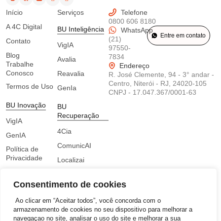
Início
Serviços
Telefone
0800 606 8180
A 4C Digital
BU Inteligência
WhatsApp
Entre em contato
(21)
Contato
VigIA
97550-
Blog
7834
Avalia
Trabalhe
Endereço
Conosco
Reavalia
R. José Clemente, 94 - 3° andar -
Centro, Niterói - RJ, 24020-105
Termos de Uso
GenIa
CNPJ -
17.047.367/0001-63
BU Inovação
BU
Recuperação
VigIA
4Cia
GenIA
ComunicAI
Política de
Privacidade
Localizai
Canal Interno
Recuperai
de Denúncias
Consentimento de cookies
Encarregado
Ao clicar em “Aceitar todos”, você concorda com o
BU
pelo
armazenamento de cookies no seu dispositivo para melhorar a
Comunicação
Tratamento de
navegaçao no site, analisar o uso do site e melhorar a sua