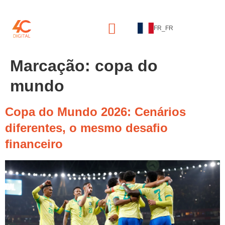
FR_FR
Marcação:
copa do
mundo
Copa do Mundo 2026: Cenários
diferentes, o mesmo desafio
financeiro