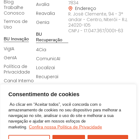
Blog
7834
Avalia
Trabalhe
Endereço
Conosco
Reavalia
R. José Clemente, 94 - 3°
andar - Centro, Niterói - RJ,
Termos de
GenIa
24020-105
Uso
CNPJ -
17.047.367/0001-63
BU
BU Inovação
Recuperação
VigIA
4Cia
GenIA
ComunicAI
Política de
Localizai
Privacidade
Recuperai
Canal Interno
de Denúncias
Consentimento de cookies
BU
Encarregado
Comunicação
pelo
Ao clicar em “Aceitar todos”, você concorda com o
Tratamento
ComunicAI
armazenamento de cookies no seu dispositivo para melhorar a
de Dados
navegaçao no site, analisar o uso do site e melhorar a sua
Pessoais
navegação e ajudar em nossos esfoços de
(DPO)
Confira nossa Política de Privacidade
marketing.
©2026 – Todos Direitos Reservados
Desenvolvido por