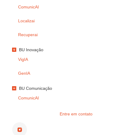
ComunicAI
Localizai
Recuperai
BU Inovação
VigIA
GenIA
BU Comunicação
ComunicAI
Entre em contato