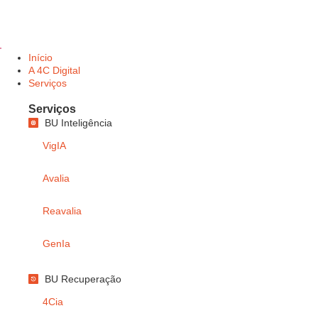
Início
A 4C Digital
Serviços
Serviços
BU Inteligência
VigIA
Avalia
Reavalia
GenIa
BU Recuperação
4Cia